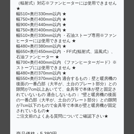
（輻射式）対応※ファンヒーターには使用できません
★
幅510×奥行330mm以内 ★
幅750×奥行400mm以内 ★
幅900×奥行440mm以内 ★
幅750×奥行400mm以内 ★
幅510×奥行330mm以内 ・石油ストーブ専用※ファン
ヒーターには使用できません ★
幅480×奥行380mm以内 ★
幅650×奥行450mm以内 ・FF式(輻射式、温風式）、
石油ファンヒーター ★
幅700×奥行400mm以内 《ファンヒーターガード》※
ストーブには使用できません ★
幅480×奥行370mm以内 ★
幅550×奥行370mm以内 適合するもの：壁と暖房機の
後面の一番凸部（大半が、土台のプレート部分）との
隙間が7cm以上あいてて、金具等で本体が壁と固定さ
れていないもの 適合しないもの： *壁と暖房機の後面
の一番凸部（大半が、土台のプレート部分）との隙間
が7cm以下のもので金具等で本体が壁と暖房機が固定
されているもの★
ご注文前のよくある質問についてご確認下さい★
商品価格：5,380円