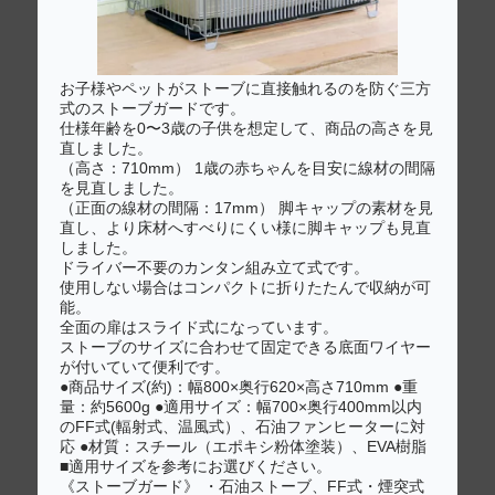
お子様やペットがストーブに直接触れるのを防ぐ三方
式のストーブガードです。
仕様年齢を0〜3歳の子供を想定して、商品の高さを見
直しました。
（高さ：710mm） 1歳の赤ちゃんを目安に線材の間隔
を見直しました。
（正面の線材の間隔：17mm） 脚キャップの素材を見
直し、より床材へすべりにくい様に脚キャップも見直
しました。
ドライバー不要のカンタン組み立て式です。
使用しない場合はコンパクトに折りたたんで収納が可
能。
全面の扉はスライド式になっています。
ストーブのサイズに合わせて固定できる底面ワイヤー
が付いていて便利です。
●商品サイズ(約)：幅800×奥行620×高さ710mm ●重
量：約5600g ●適用サイズ：幅700×奥行400mm以内
のFF式(輻射式、温風式）、石油ファンヒーターに対
応 ●材質：スチール（エポキシ粉体塗装）、EVA樹脂
■適用サイズを参考にお選びください。
《ストーブガード》 ・石油ストーブ、FF式・煙突式